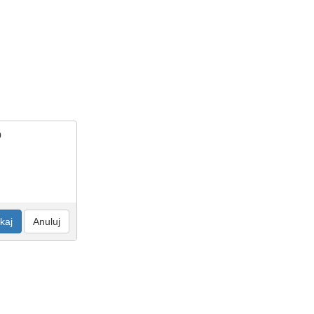
o
kaj
Anuluj